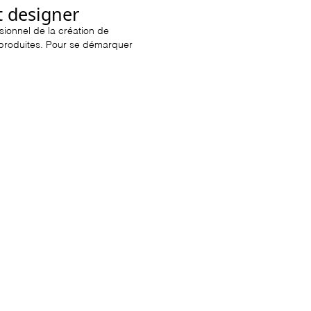
t designer
sionnel de la création de
s produites. Pour se démarquer
 inspirants. Pour se
 l'attention et suscitent
igner.
volutions dans le domaine de la
emandes et aux attentes
précié.
des stylistes ou des artistes
avec des talents
r des réalisations artistiques