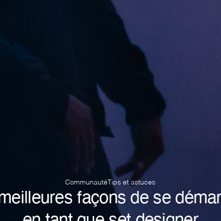
Communauté
Tips et astuces
meilleures façons de se déma
en tant que set designer