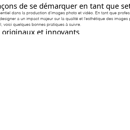
açons de se démarquer en tant que se
sentiel dans la production d'images photo et vidéo. En tant que profes
designer a un impact majeur sur la qualité et l'esthétique des image
, voici quelques bonnes pratiques à suivre.
 originaux et innovants
distingue par sa capacité à imaginer et à créer des décors uniques et
cultiver sa créativité et de proposer des concepts novateurs qui captent
nnovation sont des atouts majeurs pour se démarquer en tant que set des
dances et les styles
emier plan, il est essentiel de rester à l'affût des tendances et des é
t les différents styles et en étant capable d'adapter son travail aux d
 le set designer peut se positionner comme un expert recherché et ap
es artistes de talent
 professionnels de l'image, tels que des photographes, des vidéastes, 
unité pour un set designer de se démarquer. En travaillant en équipe 
r peut enrichir sa créativité, élargir son champ d'expertise et propose
.