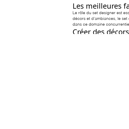
Les meilleures f
Le rôle du set designer est es
décors et d'ambiances, le set 
dans ce domaine concurrentiel
Créer des décors
Un set designer talentueux se 
démarquer, il est essentiel de 
l'émotion. L'originalité et l'i
Maîtriser les ten
Pour être un set designer de pr
création visuelle. En maîtrisan
spécifiques de chaque projet,
Collaborer avec d
La collaboration avec d'autres
3D, est une formidable opport
complémentaires, le set designe
et techniques de haute qualité